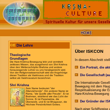
Die Lehre
Über ISKCON
Theologische
Grundlagen
In diesem Abschnitt stel
Die Hare-Krishna-Bewegung lebt und vermittelt
zeitloses Wissen, das ausgehend von Shri Krishna
Ein Portrait, die ak
über den Weltenschöpfer Brahma und andere
herausragende Lehrer zu uns herabgereicht wird.
Von der Religionswissenschaft wird der Angehörige
Die Gesellschaft (aus
dieser Tradition als Vaishnava und die Tradition
selbst als Vaishnavatum bezeichnet.
Die Internationale Gesel
Shri Krishna
Bewegung mit dem Hauptz
Sein Name bedeutet "der
Respiritualisierung der
Allanziehende". Ein anderer Name ist
Hare-Krishna-Bewegung b
Rama, "die Quelle aller Freude". Er ist
Brahman, strahlend wie das Licht der
Sonne, Er ist Paramatma, die
Der Gründer der IS
Überseele, und Er ist Bhagavan, die
Höchste Persönlichkeit Gottes.
Nach einer Schiffsreise