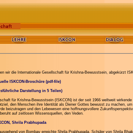
len wir die Internationale Gesellschaft für Krishna-Bewusstsein, abgekürzt I
tuelle ISKCON-Broschüre (pdf-file)
führliche Darstellung in 5 Teilen)
lschaft für Krishna-Bewusstsein (ISKCON) ist der seit 1966 weltweit wirkende
iel, den Menschen ihre Identität als Diener Gottes bewusst zu machen, um
 Erde beizutragen und den Lebewesen eine hoffnungsvollere Zukunftsperspekti
eruht auf zeitlosen Wissensquellen, den Veden.
KCON, Shrila Prabhupada
 ausgehend von Bombay erreichte Shrila Prabhupada, Schüler von Shrila Bhak