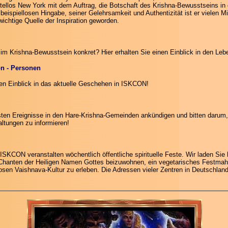
tellos New York mit dem Auftrag, die Botschaft des Krishna-Bewusstseins in 
 beispiellosen Hingabe, seiner Gelehrsamkeit und Authentizität ist er vielen 
wichtige Quelle der Inspiration geworden.
im Krishna-Bewusstsein konkret? Hier erhalten Sie einen Einblick in den Lebe
on - Personen
nen Einblick in das aktuelle Geschehen in ISKCON!
sten Ereignisse in den Hare-Krishna-Gemeinden ankündigen und bitten darum, 
altungen zu informieren!
ISKCON veranstalten wöchentlich öffentliche spirituelle Feste. Wir laden Sie h
anten der Heiligen Namen Gottes beizuwohnen, ein vegetarisches Festmah
osen Vaishnava-Kultur zu erleben. Die Adressen vieler Zentren in Deutschland 