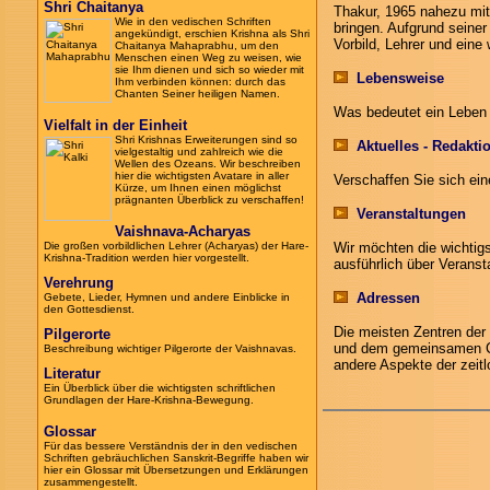
Shri Chaitanya
Thakur, 1965 nahezu mit
Wie in den vedischen Schriften
bringen. Aufgrund seiner
angekündigt, erschien Krishna als Shri
Vorbild, Lehrer und eine 
Chaitanya Mahaprabhu, um den
Menschen einen Weg zu weisen, wie
sie Ihm dienen und sich so wieder mit
Lebensweise
Ihm verbinden können: durch das
Chanten Seiner heiligen Namen.
Was bedeutet ein Leben 
Vielfalt in der Einheit
Shri Krishnas Erweiterungen sind so
Aktuelles - Redakti
vielgestaltig und zahlreich wie die
Wellen des Ozeans. Wir beschreiben
hier die wichtigsten Avatare in aller
Verschaffen Sie sich ei
Kürze, um Ihnen einen möglichst
prägnanten Überblick zu verschaffen!
Veranstaltungen
Vaishnava-Acharyas
Die großen vorbildlichen Lehrer (Acharyas) der Hare-
Wir möchten die wichtig
Krishna-Tradition werden hier vorgestellt.
ausführlich über Veranst
Verehrung
Adressen
Gebete, Lieder, Hymnen und andere Einblicke in
den Gottesdienst.
Die meisten Zentren der 
Pilgerorte
und dem gemeinsamen Ch
Beschreibung wichtiger Pilgerorte der Vaishnavas.
andere Aspekte der zeitl
Literatur
Ein Überblick über die wichtigsten schriftlichen
Grundlagen der Hare-Krishna-Bewegung.
Glossar
Für das bessere Verständnis der in den vedischen
Schriften gebräuchlichen Sanskrit-
Begriffe
haben wir
hier ein Glossar mit Übersetzungen und Erklärungen
zusammengestellt.