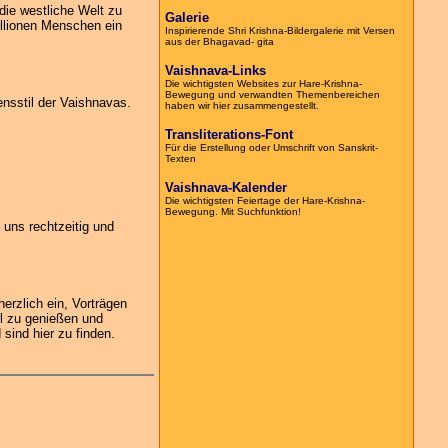
die westliche Welt zu
Galerie
Millionen Menschen ein
Inspirierende Shri Krishna-Bildergalerie mit Versen
aus der Bhagavad- gita
Vaishnava-Links
Die wichtigsten Websites zur Hare-
Krishna-
Bewegung und verwandten Themenbereichen
nsstil der Vaishnavas.
haben wir hier zusammengestellt.
Transliterations-
Font
Für die Erstellung oder Umschrift von Sanskrit-
Texten
Vaishnava-Kalender
Die wichtigsten Feiertage der Hare-Krishna-
Bewegung. Mit Suchfunktion!
uns rechtzeitig und
erzlich ein, Vorträgen
l zu genießen und
sind hier zu finden.