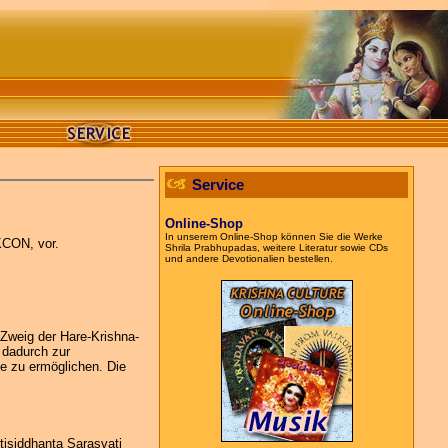
Service
Online-
Shop
In unserem Online-Shop können Sie die Werke
SKCON, vor.
Shrila Prabhupadas, weitere Literatur sowie CDs
und andere Devotionalien bestellen.
 Zweig der Hare-Krishna-
 dadurch zur
ve zu ermöglichen. Die
tisiddhanta Sarasvati