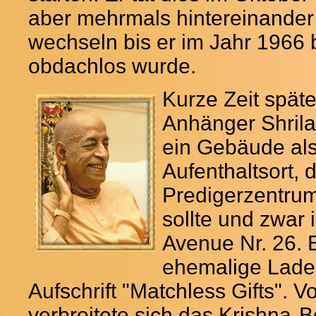
aber mehrmals hintereinande
wechseln bis er im Jahr 1966
obdachlos wurde.
Kurze Zeit späte
Anhänger Shril
ein Gebäude al
Aufenthaltsort, 
Predigerzentru
sollte und zwar
Avenue Nr. 26. 
ehemalige Laden
Aufschrift "Matchless Gifts". V
verbreitete sich das Krishna-
B