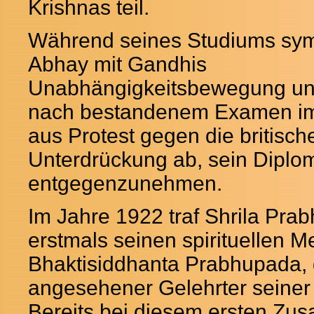
Krishnas teil.
Während seines Studiums symp
Abhay mit Gandhis
Unabhängigkeitsbewegung und
nach bestandenem Examen im
aus Protest gegen die britisch
Unterdrückung ab, sein Diplo
entgegenzunehmen.
Im Jahre 1922 traf Shrila Pra
erstmals seinen spirituellen Me
Bhaktisiddhanta Prabhupada, 
angesehener Gelehrter seiner 
Bereits bei diesem ersten Zu