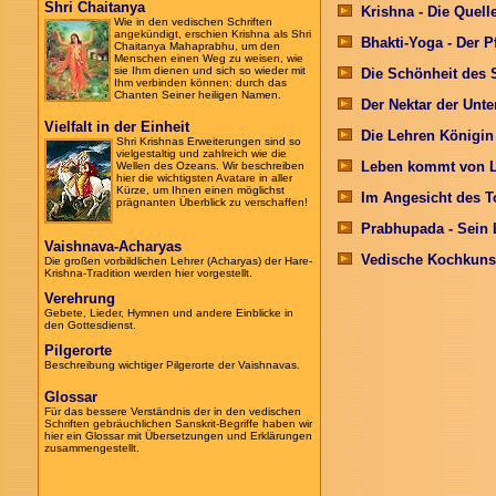
Shri Chaitanya
Krishna - Die Quelle
Wie in den vedischen Schriften
angekündigt, erschien Krishna als Shri
Bhakti-Yoga - Der Pf
Chaitanya Mahaprabhu, um den
Menschen einen Weg zu weisen, wie
sie Ihm dienen und sich so wieder mit
Die Schönheit des S
Ihm verbinden können: durch das
Chanten Seiner heiligen Namen.
Der Nektar der Unt
Vielfalt in der Einheit
Die Lehren Königin
Shri Krishnas Erweiterungen sind so
vielgestaltig und zahlreich wie die
Leben kommt von 
Wellen des Ozeans. Wir beschreiben
hier die wichtigsten Avatare in aller
Kürze, um Ihnen einen möglichst
Im Angesicht des To
prägnanten Überblick zu verschaffen!
Prabhupada - Sein L
Vaishnava-Acharyas
Vedische Kochkuns
Die großen vorbildlichen Lehrer (Acharyas) der Hare-
Krishna-Tradition werden hier vorgestellt.
Verehrung
Gebete, Lieder, Hymnen und andere Einblicke in
den Gottesdienst.
Pilgerorte
Beschreibung wichtiger Pilgerorte der Vaishnavas.
Glossar
Für das bessere Verständnis der in den vedischen
Schriften gebräuchlichen Sanskrit-
Begriffe
haben wir
hier ein Glossar mit Übersetzungen und Erklärungen
zusammengestellt.