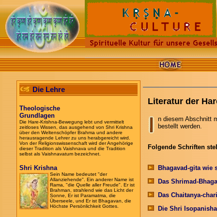
Die Lehre
Literatur der H
Theologische
Grundlagen
n diesem Abschnitt m
Die Hare-Krishna-Bewegung lebt und vermittelt
bestellt werden.
zeitloses Wissen, das ausgehend von Shri Krishna
über den Weltenschöpfer Brahma und andere
herausragende Lehrer zu uns herabgereicht wird.
Von der Religionswissenschaft wird der Angehörige
Folgende Schriften stel
dieser Tradition als Vaishnava und die Tradition
selbst als Vaishnavatum bezeichnet.
Shri Krishna
Bhagavad-gita wie si
Sein Name bedeutet "der
Allanziehende". Ein anderer Name ist
Das Shrimad-Bhaga
Rama, "die Quelle aller Freude". Er ist
Brahman, strahlend wie das Licht der
Das Chaitanya-chari
Sonne, Er ist Paramatma, die
Überseele, und Er ist Bhagavan, die
Höchste Persönlichkeit Gottes.
Die Shri Isopanish